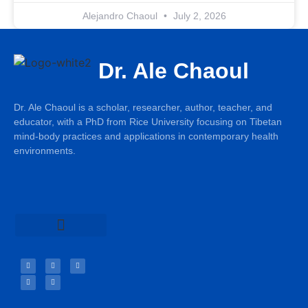
Alejandro Chaoul
July 2, 2026
Dr. Ale Chaoul
Dr. Ale Chaoul is a scholar, researcher, author, teacher, and
educator, with a PhD from Rice University focusing on Tibetan
mind-body practices and applications in contemporary health
environments.
Teachings & Books