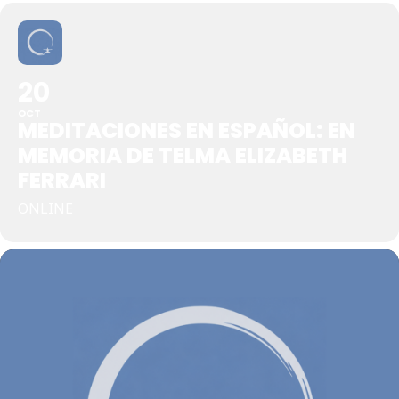
20
OCT
MEDITACIONES EN ESPAÑOL: EN
MEMORIA DE TELMA ELIZABETH
FERRARI
ONLINE