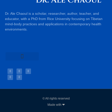
Dr. Ale Chaoul
comunidad de práctica.
Dr. Ale Chaoul is a scholar, researcher, author, teacher, and
educator, with a PhD from Rice University focusing on Tibetan
mind-body practices and applications in contemporary health
environments.
Teachings & Books
© All rights reserved
Made with ❤