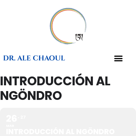
DR. ALE CHAOUL
INTRODUCCIÓN AL
TEACHINGS & BOOKS
NGÖNDRO
26
27
MAR
INTRODUCCIÓN AL NGÖNDRO