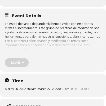
Event Details
En estos dos años de pandemia hemos vivido con emociones
mixtas e incertidumbre. Este grupo de prácticas de meditación nos
ayudan a alinearnos en nuestro cuerpo, respiración y mente, con
herramientas para domar nuestras emociones, abrir y conectarnos
con el corazón, reflexionando y meditando en temas como
impermanencia, y observando nuestras acciones de cuerpo,
palabra y mente.
Programa
MORE
– La práctica de Ngondro I
– La postura de meditación de cinco puntos
– Las nueve respiraciones de purificación
– Tabla de las nueve respiraciones de purificación
Time
Las tres prácticas para domarte a ti mismo
1. Abrir tu corazón con Guru Yoga (Imagen de Tapihritsa)
March 26, 2022
9:00 am
-
March 27, 2022
5:30 pm
(GMT+00:00)
2. Impermanencia
3. Admisión de tus actos dañinos (Mantra de las cien sílabas)
Sábado 26 y Domingo 27 de Marzo, 2022.